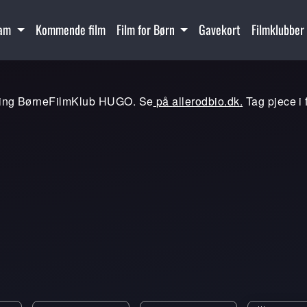
ram
Kommende film
Film for Børn
Gavekort
Filmklubber
ding BørneFilmKlub HUGO. Se
på
allerodbio.dk
.
Tag pjece i 