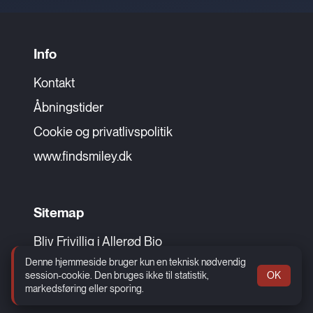
Info
Kontakt
Åbningstider
Cookie og privatlivspolitik
www.findsmiley.dk
Sitemap
Bliv Frivillig i Allerød Bio
Denne hjemmeside bruger kun en teknisk nødvendig
Hold fødselsdag i Allerød Bio
session-cookie. Den bruges ikke til statistik,
OK
markedsføring eller sporing.