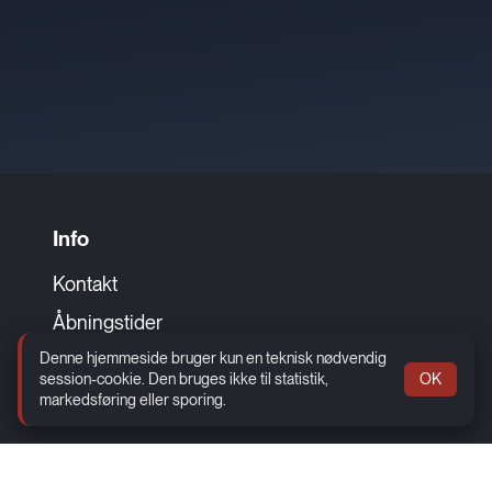
Info
Kontakt
Åbningstider
Denne hjemmeside bruger kun en teknisk nødvendig
Cookie og privatlivspolitik
session-cookie. Den bruges ikke til statistik,
OK
www.findsmiley.dk
markedsføring eller sporing.
Sitemap